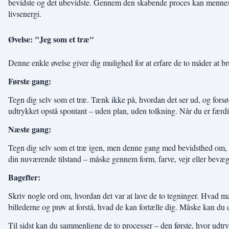
bevidste og det ubevidste. Gennem den skabende proces kan mennesket 
livsenergi.
Øvelse: "Jeg som et træ"
Denne enkle øvelse giver dig mulighed for at erfare de to måder at bru
Første gang:
Tegn dig selv som et træ. Tænk ikke på, hvordan det ser ud, og forsø
udtrykket opstå spontant – uden plan, uden tolkning. Når du er færd
Næste gang:
Tegn dig selv som et træ igen, men denne gang med bevidsthed om, h
din nuværende tilstand – måske gennem form, farve, vejr eller bevæg
Bagefter:
Skriv nogle ord om, hvordan det var at lave de to tegninger. Hvad mæ
billederne og prøv at forstå, hvad de kan fortælle dig. Måske kan du d
Til sidst kan du sammenligne de to processer – den første, hvor udtry