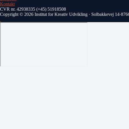
Kontakt
CVR nr. 42938335
(+45) ‭51918508‬
Copyright © 2026 Institut for Kreativ Udvikling
·
Solbakkevej 14
·
876