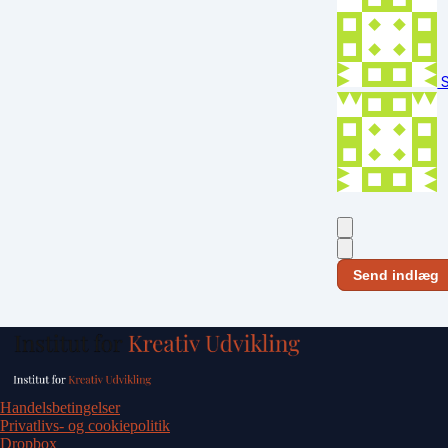
S
Send indlæg
Handelsbetingelser
Privatlivs- og cookiepolitik
Dropbox