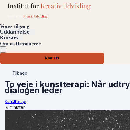
Vores tilgang
Uddannelse
Kursus
Om os
Ressourcer
Kontakt
Tilbage
To veje i kunstterapi: Når udtry
dialogen leder
Kunstterapi
4 minutter