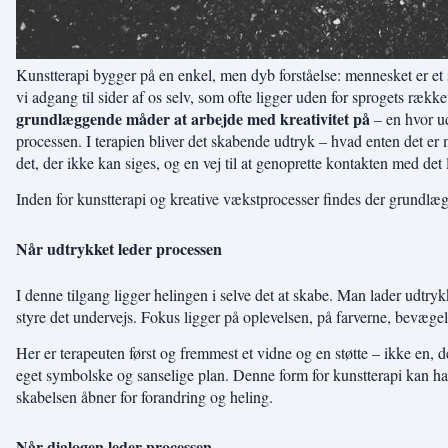
Kunstterapi bygger på en enkel, men dyb forståelse: mennesket er et
vi adgang til sider af os selv, som ofte ligger uden for sprogets rækk
grundlæggende måder at arbejde med kreativitet på
– en hvor ud
processen. I terapien bliver det skabende udtryk – hvad enten det er m
det, der ikke kan siges, og en vej til at genoprette kontakten med det 
Inden for kunstterapi og kreative vækstprocesser findes der grundlæg
Når udtrykket leder processen
I denne tilgang ligger helingen i selve det at skabe. Man lader udtrykke
styre det undervejs. Fokus ligger på oplevelsen, på farverne, bevægel
Her er terapeuten først og fremmest et vidne og en støtte – ikke en, der
eget symbolske og sanselige plan. Denne form for kunstterapi kan have
skabelsen åbner for forandring og heling.
Når dialogen leder processen