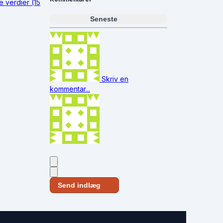
e verdier (15
Seneste
Skriv en
kommentar...
Send indlæg