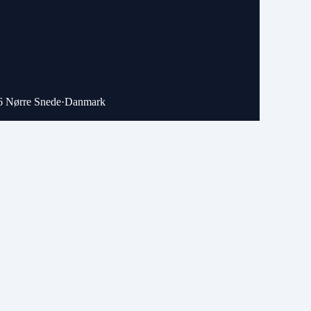
6 Nørre Snede
·
Danmark