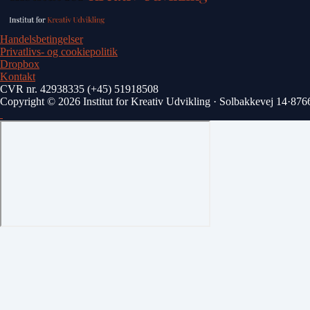
Handelsbetingelser
Privatlivs- og cookiepolitik
Dropbox
Kontakt
CVR nr. 42938335
(+45) ‭51918508‬
Copyright © 2026 Institut for Kreativ Udvikling
·
Solbakkevej 14
·
876