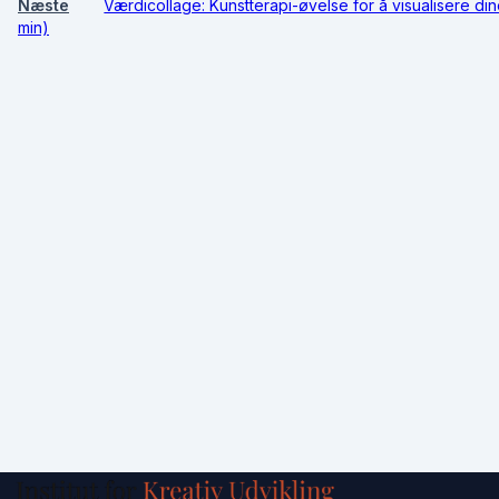
Næste
Værdicollage: Kunstterapi-øvelse for å visualisere din
min)