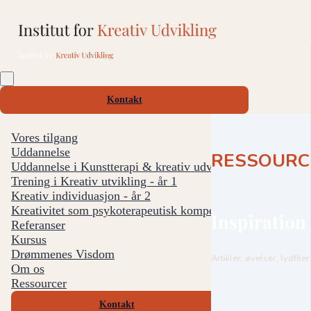
Kontakt
Vores tilgang
Uddannelse
RESSOURC
Uddannelse i Kunstterapi & kreativ udvikling
Trening i Kreativ utvikling - år 1
Kreativ individuasjon - år 2
Kreativitet som psykoterapeutisk kompetanse - år 3
Inspiration
Referanser
Kursus
Drømmenes Visdom
Artikler, øvelser, lydfil
Om os
Ressourcer
Kontakt