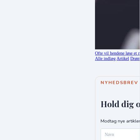
Ofte vil hendene løse et 
Alle indlæg
Artikel
Drø
NYHEDSBREV
Hold dig 
Modtag nye artikler
Navn